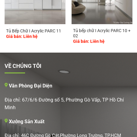
Tủ bếp chữ I Acrylic PARC 10 +
Tủ Bếp Chữ I Acrylic PARC 11
02
Giá bán: Liên hệ
Giá bán: Liên hệ
VỀ CHÚNG TÔI
Văn Phòng Đại Diện
Địa chỉ: 67/6/6 Đường số 5, Phường Gò Vấp, TP Hồ Chí
Minh
Xưởng Sản Xuất
Địa chỉ: 46C Đường Gò Cát,Phường Long Trường, TP.HCM