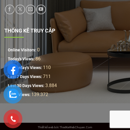
THỐNG KÊ TRUY CẬP
0
Online Visitors:
86
Today's Views:
110
Yesterday's Views:
711
Last 7 Days Views:
3.884
Last 30 Days Views:
139.372
Total Views:
Thiết kế web bởi: ThietKeWebChuyen.Com