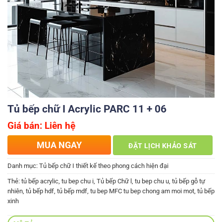
Tủ bếp chữ I Acrylic PARC 11 + 06
Giá bán: Liên hệ
MUA NGAY
ĐẶT LỊCH KHẢO SÁT
Danh mục:
Tủ bếp chữ I thiết kế theo phong cách hiện đại
Thẻ:
tủ bếp acrylic
,
tu bep chu i
,
Tủ bếp Chữ l
,
tu bep chu u
,
tủ bếp gỗ tự
nhiên
,
tủ bếp hdf
,
tủ bếp mdf
,
tu bep MFC tu bep chong am moi mot
,
tủ bếp
xinh