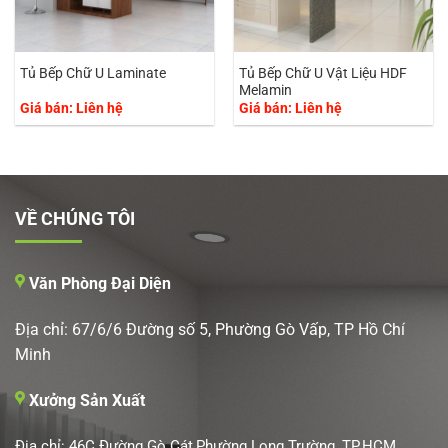
Tủ Bếp Chữ U Vật Liệu HDF
Tủ Bếp Chữ U Laminate
Melamin
Giá bán: Liên hệ
Giá bán: Liên hệ
VỀ CHÚNG TÔI
Văn Phòng Đại Diện
Địa chỉ: 67/6/6 Đường số 5, Phường Gò Vấp, TP Hồ Chí
Minh
Xưởng Sản Xuất
Địa chỉ: 46C Đường Gò Cát,Phường Long Trường, TP.HCM