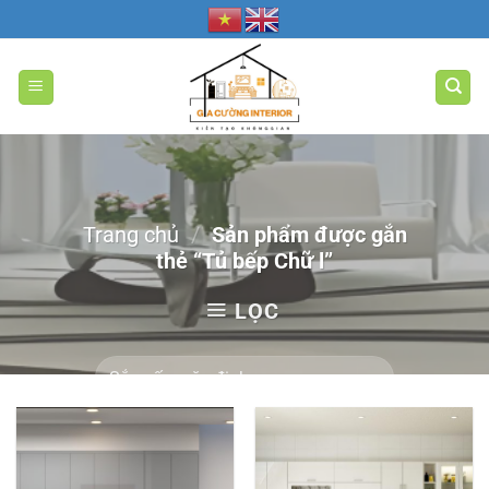
Bỏ
qua
nội
dung
Trang chủ
/
Sản phẩm được gắn
thẻ “Tủ bếp Chữ l”
LỌC