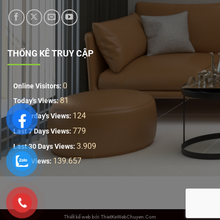
THỐNG KÊ TRUY CẬP
0
Online Visitors:
81
Today's Views:
124
Yesterday's Views:
779
Last 7 Days Views:
3.909
Last 30 Days Views:
139.657
Total Views:
Thiết kế web bởi: ThietKeWebChuyen.Com