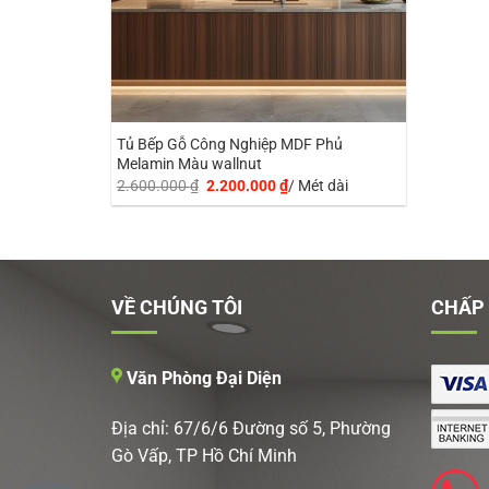
Tủ Bếp Gỗ Công Nghiệp MDF Phủ
Melamin Màu wallnut
Giá
Giá
2.600.000
₫
2.200.000
₫
/ Mét dài
gốc
hiện
là:
tại
2.600.000 ₫.
là:
2.200.000 ₫.
VỀ CHÚNG TÔI
CHẤP
Văn Phòng Đại Diện
Địa chỉ: 67/6/6 Đường số 5, Phường
Gò Vấp, TP Hồ Chí Minh