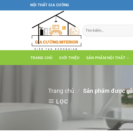
Bỏ
NỘI THẤT GIA CƯỜNG
qua
nội
dung
TRANG CHỦ
GIỚI THIỆU
SẢN PHẨM NỘI THẤT
Trang chủ
/
Sản phẩm được gắn
LỌC