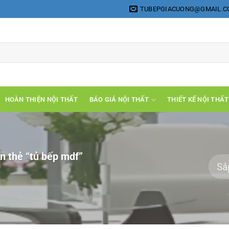
TUBEPGIACUONG@GMAIL.
HOÀN THIỆN NỘI THẤT
BÁO GIÁ NỘI THẤT
THIẾT KẾ NỘI THẤT
 thẻ “tủ bếp mdf”