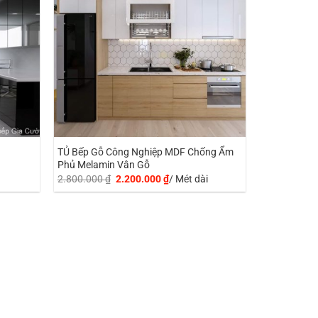
TỦ Bếp Gỗ Công Nghiệp MDF Chống Ẩm
Phủ Melamin Vân Gỗ
Giá
Giá
2.800.000
₫
2.200.000
₫
/ Mét dài
gốc
hiện
là:
tại
2.800.000 ₫.
là:
2.200.000 ₫.