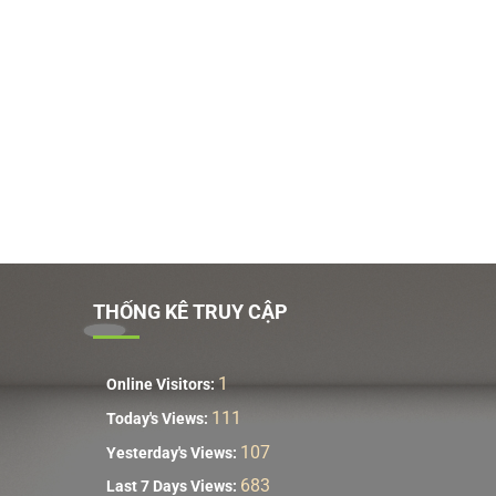
THỐNG KÊ TRUY CẬP
1
Online Visitors:
111
Today's Views:
107
Yesterday's Views:
683
Last 7 Days Views: