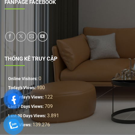
FANPAGE FACEBOOK
THỐNG KÊ TRUY CẬP
0
Online Visitors:
100
Today's Views:
122
Yesterday's Views:
709
Last 7 Days Views:
3.891
Last 30 Days Views:
139.276
Total Views: