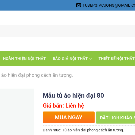
TUBEPGIACUONG@GMAIL.
HOÀN THIỆN NỘI THẤT
BÁO GIÁ NỘI THẤT
THIẾT KẾ NỘI THẤT
 áo hiện đại phong cách ấn tượng.
Mẫu tủ áo hiện đại 80
Giá bán: Liên hệ
MUA NGAY
ĐẶT LỊCH KHẢO 
Danh mục:
Tủ áo hiện đại phong cách ấn tượng.