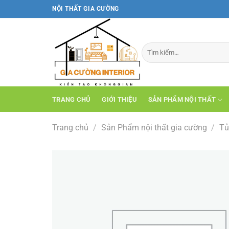
Bỏ
NỘI THẤT GIA CƯỜNG
qua
nội
dung
TRANG CHỦ
GIỚI THIỆU
SẢN PHẨM NỘI THẤT
Trang chủ
/
Sản Phẩm nội thất gia cường
/
Tủ