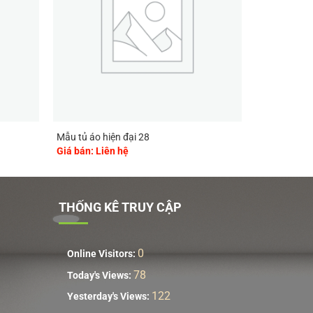
Mẫu tủ áo hiện đại 28
Giá bán: Liên hệ
THỐNG KÊ TRUY CẬP
0
Online Visitors:
78
Today's Views:
122
Yesterday's Views: