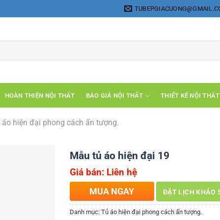
TUBEPGIACUONG@GMAIL.
HOÀN THIỆN NỘI THẤT
BÁO GIÁ NỘI THẤT
THIẾT KẾ NỘI THẤT
 áo hiện đại phong cách ấn tượng.
Mẫu tủ áo hiện đại 19
Giá bán: Liên hệ
MUA NGAY
ĐẶT LỊCH KHẢO 
Danh mục:
Tủ áo hiện đại phong cách ấn tượng.