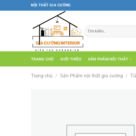
Bỏ
NỘI THẤT GIA CƯỜNG
qua
nội
dung
TRANG CHỦ
GIỚI THIỆU
SẢN PHẨM NỘI THẤT
Trang chủ
/
Sản Phẩm nội thất gia cường
/
Tủ