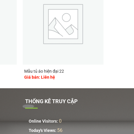
Mẫu tủ áo hiện đại 22
Giá bán: Liên hệ
THỐNG KÊ TRUY CẬP
0
Online Visitors:
56
Today's Views: