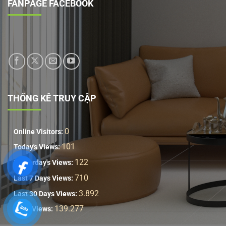
FANPAGE FACEBOOK
THỐNG KÊ TRUY CẬP
0
Online Visitors:
101
Today's Views:
122
Yesterday's Views:
710
Last 7 Days Views:
3.892
Last 30 Days Views:
139.277
Total Views: