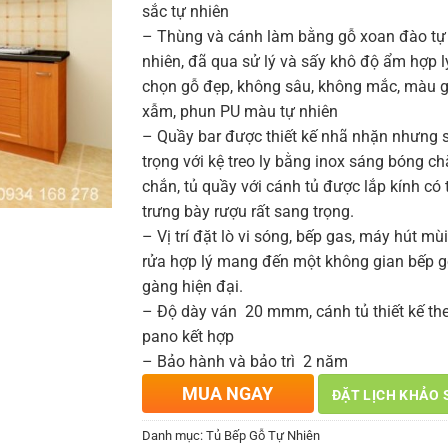
sắc tự nhiên
– Thùng và cánh làm bằng gỗ xoan đào tự
nhiên, đã qua sử lý và sấy khô độ ẩm hợp lý
chọn gỗ đẹp, không sâu, không mắc, màu 
xẫm, phun PU màu tự nhiên
– Quầy bar được thiết kế nhã nhặn nhưng 
trọng với kệ treo ly bằng inox sáng bóng ch
chắn, tủ quầy với cánh tủ được lắp kính có 
trưng bày rượu rất sang trọng.
– Vị trí đặt lò vi sóng, bếp gas, máy hút mùi
rửa hợp lý mang đến một không gian bếp 
gàng hiện đại.
– Độ dày ván 20 mmm, cánh tủ thiết kế th
pano kết hợp
– Bảo hành và bảo trì 2 năm
MUA NGAY
ĐẶT LỊCH KHẢO 
Danh mục:
Tủ Bếp Gỗ Tự Nhiên