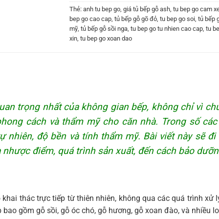
Thẻ:
anh tu bep go
,
giá tủ bếp gỗ ash
,
tu bep go cam x
bep go cao cap
,
tủ bếp gỗ gõ đỏ
,
tu bep go soi
,
tủ bếp 
mỹ
,
tủ bếp gỗ sồi nga
,
tu bep go tu nhien cao cap
,
tu b
xin
,
tu bep go xoan dao
uan trọng nhất của không gian bếp, không chỉ vì ch
 phong cách và thẩm mỹ cho căn nhà. Trong số các 
 nhiên, độ bền và tính thẩm mỹ. Bài viết này sẽ đi 
và nhược điểm, quá trình sản xuất, đến cách bảo dưỡn
 khai thác trực tiếp từ thiên nhiên, không qua các quá trình xử 
p bao gồm gỗ sồi, gỗ óc chó, gỗ hương, gỗ xoan đào, và nhiều lo