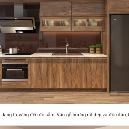
dạng từ vàng đến đỏ sẫm. Vân gỗ hương rất đẹp và độc đáo, k