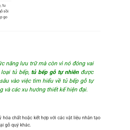
e
,
tu
gỗ sồi
ep go
ức năng lưu trữ mà còn vì nó đóng vai
loại tủ bếp,
tủ bếp gỗ tự nhiên
được
sâu vào việc tìm hiểu về tủ bếp gỗ tự
g và các xu hướng thiết kế hiện đại.
lý hóa chất hoặc kết hợp với các vật liệu nhân tạo
ại gỗ quý khác.