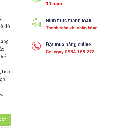
10 năm
,
Hình thức thanh toán
gỗ đỏ
Thanh toán khi nhận hàng
sang
Đặt mua hàng online
ắc
Gọi ngay 0934.168.278
thể
, bồn
gọn
eo
SÁT