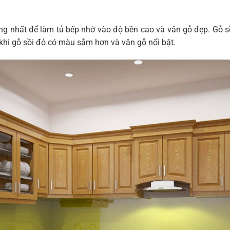
g nhất để làm tủ bếp nhờ vào độ bền cao và vân gỗ đẹp. Gỗ sồi 
 khi gỗ sồi đỏ có màu sẫm hơn và vân gỗ nổi bật.