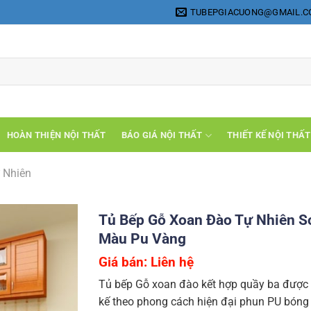
TUBEPGIACUONG@GMAIL.
HOÀN THIỆN NỘI THẤT
BÁO GIÁ NỘI THẤT
THIẾT KẾ NỘI THẤT
 Nhiên
Tủ Bếp Gỗ Xoan Đào Tự Nhiên S
Màu Pu Vàng
Giá bán: Liên hệ
Tủ bếp Gỗ xoan đào kết hợp quầy ba được 
kế theo phong cách hiện đại phun PU bón