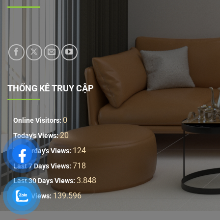
THỐNG KÊ TRUY CẬP
0
Online Visitors:
20
Today's Views:
124
Yesterday's Views:
718
Last 7 Days Views:
3.848
Last 30 Days Views:
139.596
Total Views: