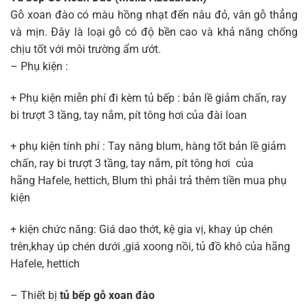
Gỗ xoan đào có màu hồng nhạt đến nâu đỏ, vân gỗ thẳng
và mịn. Đây là loại gỗ có độ bền cao và khả năng chống
chịu tốt với môi trường ẩm ướt.
– Phụ kiện :
+ Phụ kiện miễn phí đi kèm tủ bếp : bản lề giảm chấn, ray
bi trượt 3 tầng, tay nắm, pít tông hơi của đài loan
+ phụ kiện tính phí : Tay nâng blum, hàng tốt bản lề giảm
chấn, ray bi trượt 3 tầng, tay nắm, pít tông hơi của
hãng Hafele, hettich, Blum thì phải trả thêm tiền mua phụ
kiện
+ kiện chức năng: Giá dao thớt, kệ gia vị, khay úp chén
trên,khay úp chén dưới ,giá xoong nồi, tủ đồ khô của hãng
Hafele, hettich
– Thiết bị
tủ bếp gỗ xoan đào