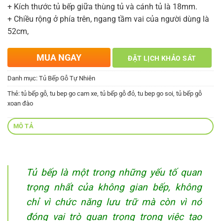
+ Kích thước tủ bếp giữa thùng tủ và cánh tủ là 18mm.
+ Chiều rộng ở phía trên, ngang tầm vai của người dùng là
52cm,
MUA NGAY
ĐẶT LỊCH KHẢO SÁT
Danh mục:
Tủ Bếp Gỗ Tự Nhiên
Thẻ:
tủ bếp gỗ
,
tu bep go cam xe
,
tủ bếp gỗ đỏ
,
tu bep go soi
,
tủ bếp gỗ
xoan đào
MÔ TẢ
Tủ bếp là một trong những yếu tố quan
trọng nhất của không gian bếp, không
chỉ vì chức năng lưu trữ mà còn vì nó
đóng vai trò quan trọng trong việc tạo