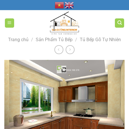
Bỏ
qua
nội
dung
Trang chủ
/
Sản Phẩm Tủ Bếp
/
Tủ Bếp Gỗ Tự Nhiên