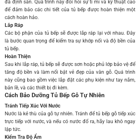
đã định sẵn. Quá trình này đòi hỏi sự tỉ mỉ và kỹ thuật cao
để đảm bảo các chi tiết của tủ bếp được hoàn thiện một
cách hoàn hảo.
Lắp Ráp
Các bộ phận của tủ bếp sẽ được lắp ráp lại với nhau. Đây
là bước quan trọng để kiểm tra sự khớp nối và độ bền của
tủ bếp.
Hoàn Thiện
Sau khi lắp ráp, tủ bếp sẽ được sơn hoặc phủ lớp bảo vệ để
tăng độ bền và làm nổi bật vẻ đẹp của vân gỗ. Quá trình
này cũng bao gồm việc lắp đặt các phụ kiện như tay nắm,
bản lề, và các thiết bị đi kèm.
Cách Bảo Dưỡng Tủ Bếp Gỗ Tự Nhiên
Tránh Tiếp Xúc Với Nước
Nước là kẻ thù của gỗ tự nhiên. Tránh để tủ bếp gỗ tiếp xúc
trực tiếp với nước, và nếu có nước đổ ra, hãy lau khô ngay
lập tức.
Kiểm Tra Độ Ẩm