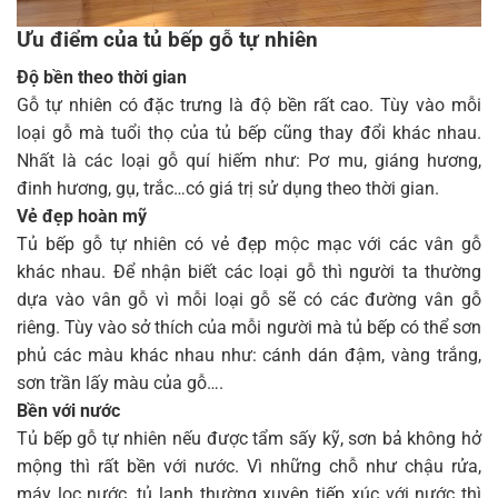
Ưu điểm của tủ bếp gỗ tự nhiên
Độ bền theo thời gian
Gỗ tự nhiên có đặc trưng là độ bền rất cao. Tùy vào mỗi
loại gỗ mà tuổi thọ của tủ bếp cũng thay đổi khác nhau.
Nhất là các loại gỗ quí hiếm như: Pơ mu, giáng hương,
đinh hương, gụ, trắc…có giá trị sử dụng theo thời gian.
Vẻ đẹp hoàn mỹ
Tủ bếp gỗ tự nhiên có vẻ đẹp mộc mạc với các vân gỗ
khác nhau. Để nhận biết các loại gỗ thì người ta thường
dựa vào vân gỗ vì mỗi loại gỗ sẽ có các đường vân gỗ
riêng. Tùy vào sở thích của mỗi người mà tủ bếp có thể sơn
phủ các màu khác nhau như: cánh dán đậm, vàng trắng,
sơn trần lấy màu của gỗ….
Bền với nước
Tủ bếp gỗ tự nhiên nếu được tẩm sấy kỹ, sơn bả không hở
mộng thì rất bền với nước. Vì những chỗ như chậu rửa,
máy lọc nước, tủ lạnh thường xuyên tiếp xúc với nước thì