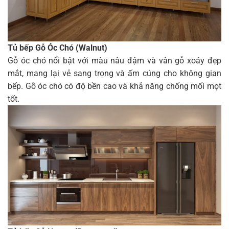
Tủ bếp Gỗ Óc Chó (Walnut)
Gỗ óc chó nổi bật với màu nâu đậm và vân gỗ xoáy đẹp
mắt, mang lại vẻ sang trọng và ấm cúng cho không gian
bếp. Gỗ óc chó có độ bền cao và khả năng chống mối mọt
tốt.