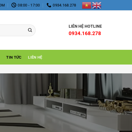
COM
08:00 - 17:00
0934.168.278
LIÊN HỆ HOTLINE
0934.168.278
TIN TỨC
LIÊN HỆ