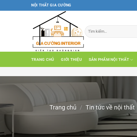
Bỏ
NỘI THẤT GIA CƯỜNG
qua
nội
dung
TRANG CHỦ
GIỚI THIỆU
SẢN PHẨM NỘI THẤT
Trang chủ
/
Tin tức về nội thất