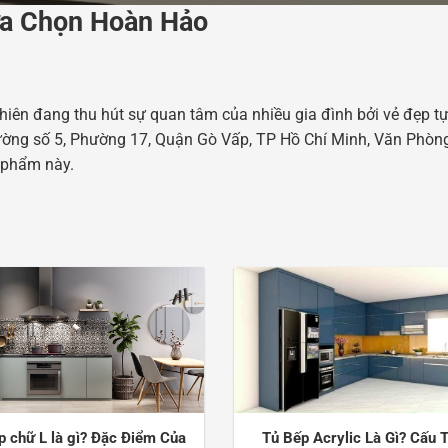
ựa Chọn Hoàn Hảo
 nhiên đang thu hút sự quan tâm của nhiều gia đình bởi vẻ đẹp t
 Đường số 5, Phường 17, Quận Gò Vấp, TP Hồ Chí Minh, Văn Phòn
n phẩm này.
p chữ L là gì? Đặc Điểm Của
Tủ Bếp Acrylic Là Gì? Cấu 