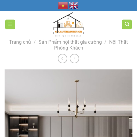
Bỏ
qua
nội
dung
Trang chủ
/
Sản Phẩm nội thất gia cường
/
Nội Thất
Phòng Khách