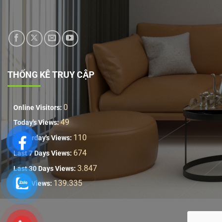
THỐNG KÊ TRUY CẬP
0
Online Visitors:
49
Today's Views:
110
Yesterday's Views:
674
Last 7 Days Views:
3.847
Last 30 Days Views:
139.335
Total Views: