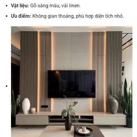
Vật liệu:
Gỗ sáng màu, vải linen.
Ưu điểm:
Không gian thoáng, phù hợp diện tích nhỏ.