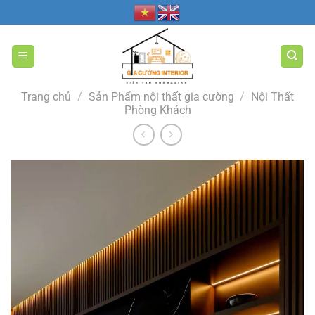
Bỏ
qua
nội
dung
Trang chủ
/
Sản Phẩm nội thất gia cường
/
Nội Thất
Phòng Khách