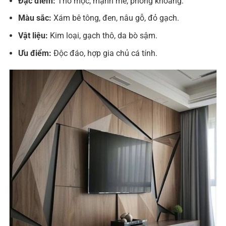
Đặc điểm:
Thô mộc, mạnh mẽ, phóng khoáng.
Màu sắc:
Xám bê tông, đen, nâu gỗ, đỏ gạch.
Vật liệu:
Kim loại, gạch thô, da bò sậm.
Ưu điểm:
Độc đáo, hợp gia chủ cá tính.