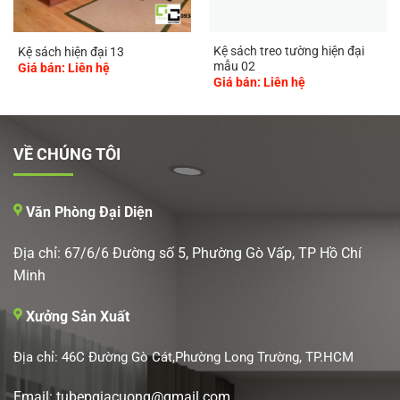
Kệ sách treo tường hiện đại
Kệ sách hiện đại 13
mẫu 02
Giá bán: Liên hệ
Giá bán: Liên hệ
VỀ CHÚNG TÔI
Văn Phòng Đại Diện
Địa chỉ: 67/6/6 Đường số 5, Phường Gò Vấp, TP Hồ Chí
Minh
Xưởng Sản Xuất
Địa chỉ: 46C Đường Gò Cát,Phường Long Trường, TP.HCM
Email: tubepgiacuong@gmail.com