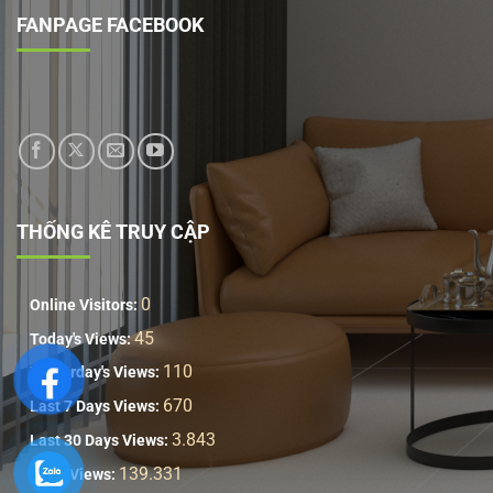
FANPAGE FACEBOOK
THỐNG KÊ TRUY CẬP
0
Online Visitors:
45
Today's Views:
110
Yesterday's Views:
670
Last 7 Days Views:
3.843
Last 30 Days Views:
139.331
Total Views: