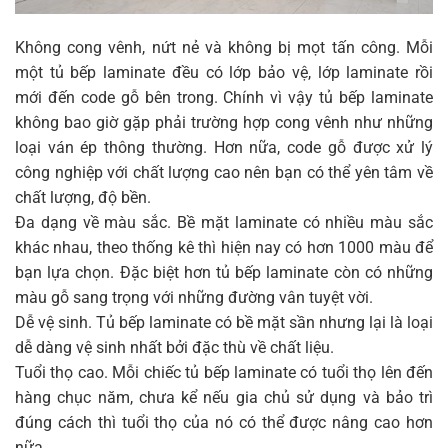
Không cong vênh, nứt nẻ và không bị mọt tấn công. Mỗi
một tủ bếp laminate đều có lớp bảo vệ, lớp laminate rồi
mới đến code gỗ bên trong. Chính vì vậy tủ bếp laminate
không bao giờ gặp phải trường hợp cong vênh như những
loại ván ép thông thường. Hơn nữa, code gỗ được xử lý
công nghiệp với chất lượng cao nên bạn có thể yên tâm về
chất lượng, độ bền.
Đa dạng về màu sắc. Bề mặt laminate có nhiều màu sắc
khác nhau, theo thống kê thì hiện nay có hơn 1000 màu để
bạn lựa chọn. Đặc biệt hơn tủ bếp laminate còn có những
màu gỗ sang trọng với những đường vân tuyệt vời.
Dễ vệ sinh. Tủ bếp laminate có bề mặt sần nhưng lại là loại
dễ dàng vệ sinh nhất bởi đặc thù về chất liệu.
Tuổi thọ cao. Mỗi chiếc tủ bếp laminate có tuổi thọ lên đến
hàng chục năm, chưa kể nếu gia chủ sử dụng và bảo trì
đúng cách thì tuổi thọ của nó có thể được nâng cao hơn
nữa.