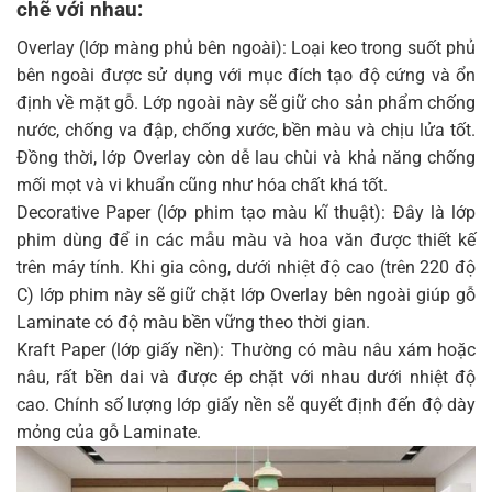
chẽ với nhau
:
Overlay (lớp màng phủ bên ngoài): Loại keo trong suốt phủ
bên ngoài được sử dụng với mục đích tạo độ cứng và ổn
định về mặt gỗ. Lớp ngoài này sẽ giữ cho sản phẩm chống
nước, chống va đập, chống xước, bền màu và chịu lửa tốt.
Đồng thời, lớp Overlay còn dễ lau chùi và khả năng chống
mối mọt và vi khuẩn cũng như hóa chất khá tốt.
Decorative Paper (lớp phim tạo màu kĩ thuật): Đây là lớp
phim dùng để in các mẫu màu và hoa văn được thiết kế
trên máy tính. Khi gia công, dưới nhiệt độ cao (trên 220 độ
C) lớp phim này sẽ giữ chặt lớp Overlay bên ngoài giúp gỗ
Laminate có độ màu bền vững theo thời gian.
Kraft Paper (lớp giấy nền): Thường có màu nâu xám hoặc
nâu, rất bền dai và được ép chặt với nhau dưới nhiệt độ
cao. Chính số lượng lớp giấy nền sẽ quyết định đến độ dày
mỏng của gỗ Laminate.