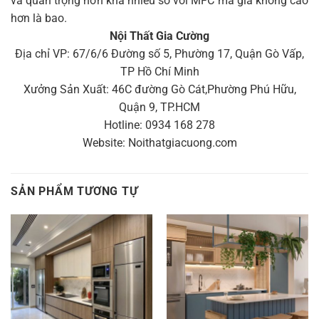
và quan trọng hơn khá nhiều so với MFC mà giá không cao
hơn là bao.
Nội Thất Gia Cường
Địa chỉ VP: 67/6/6 Đường số 5, Phường 17, Quận Gò Vấp,
TP Hồ Chí Minh
Xưởng Sản Xuất: 46C đường Gò Cát,Phường Phú Hữu,
Quận 9, TP.HCM
Hotline: 0934 168 278
Website: Noithatgiacuong.com
SẢN PHẨM TƯƠNG TỰ