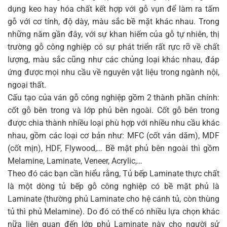
dụng keo hay hóa chất kết hợp với gỗ vụn để làm ra tấm
gỗ với cơ tính, độ dày, màu sắc bề mặt khác nhau. Trong
những năm gần đây, với sự khan hiếm của gỗ tự nhiên, thị
trường gỗ công nghiệp có sự phát triển rất rực rỡ về chất
lượng, màu sắc cũng như các chủng loại khác nhau, đáp
ứng được mọi nhu cầu về nguyên vật liệu trong ngành nội,
ngoại thất.
Cấu tạo của ván gỗ công nghiệp gồm 2 thành phần chính:
cốt gỗ bên trong và lớp phủ bên ngoài. Cốt gỗ bên trong
được chia thành nhiều loại phù hợp với nhiều nhu cầu khác
nhau, gồm các loại cơ bản như: MFC (cốt ván dăm), MDF
(cốt mịn), HDF, Flywood,… Bề mặt phủ bên ngoài thì gồm
Melamine, Laminate, Veneer, Acrylic,…
Theo đó các bạn cần hiểu rằng, Tủ bếp Laminate thực chất
là một dòng tủ bếp gỗ công nghiệp có bề mặt phủ là
Laminate (thường phủ Laminate cho hệ cánh tủ, còn thùng
tủ thì phủ Melamine). Do đó có thể có nhiều lựa chọn khác
nữa liên quan đến lớp phủ Laminate này cho người sử