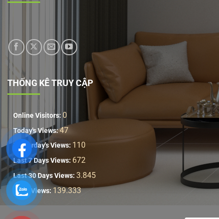
THỐNG KÊ TRUY CẬP
0
Online Visitors:
47
Today's Views:
110
Yesterday's Views:
672
Last 7 Days Views:
3.845
Last 30 Days Views:
139.333
Total Views: