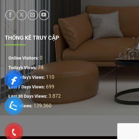
THỐNG KÊ TRUY CẬP
0
Online Visitors:
74
Today's Views:
110
Yesterday's Views:
699
Last 7 Days Views:
3.872
Last 30 Days Views:
139.360
Total Views: