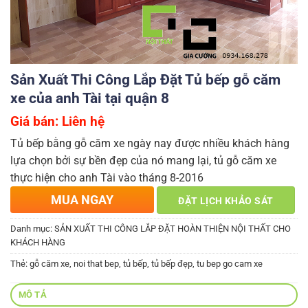
Sản Xuất Thi Công Lắp Đặt Tủ bếp gỗ căm
xe của anh Tài tại quận 8
Giá bán: Liên hệ
Tủ bếp bằng gỗ căm xe ngày nay được nhiều khách hàng
lựa chọn bởi sự bền đẹp của nó mang lại, tủ gỗ căm xe
thực hiện cho anh Tài vào tháng 8-2016
MUA NGAY
ĐẶT LỊCH KHẢO SÁT
Danh mục:
SẢN XUẤT THI CÔNG LẮP ĐẶT HOÀN THIỆN NỘI THẤT CHO
KHÁCH HÀNG
Thẻ:
gỗ căm xe
,
noi that bep
,
tủ bếp
,
tủ bếp đẹp
,
tu bep go cam xe
MÔ TẢ