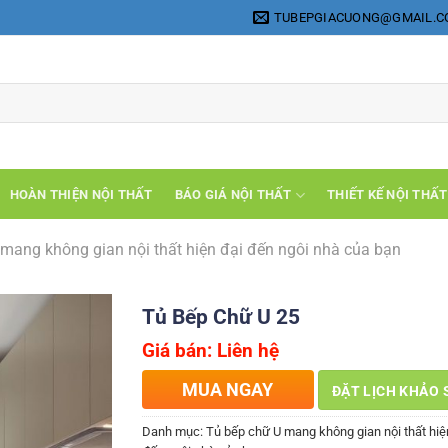
TUBEPGIACUONG@GMAIL.
HOÀN THIỆN NỘI THẤT
BÁO GIÁ NỘI THẤT
THIẾT KẾ NỘI THẤT
mang không gian nội thất hiện đại đến ngôi nhà của bạn
Tủ Bếp Chữ U 25
Giá bán: Liên hệ
MUA NGAY
ĐẶT LỊCH KHẢO 
Danh mục:
Tủ bếp chữ U mang không gian nội thất hiệ