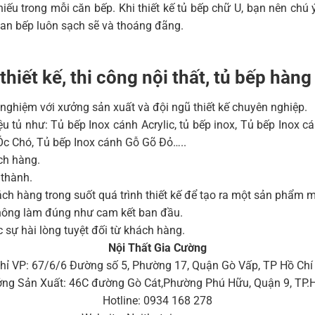
hiếu trong mỗi căn bếp. Khi thiết kế tủ bếp chữ U, bạn nên chú 
gian bếp luôn sạch sẽ và thoáng đãng.
thiết kế, thi công nội thất, tủ bếp hàn
nghiệm với xưởng sản xuất và đội ngũ thiết kế chuyên nghiệp.
liệu tủ như: Tủ bếp Inox cánh Acrylic, tủ bếp inox, Tủ bếp Inox
Óc Chó, Tủ bếp Inox cánh Gỗ Gõ Đỏ…..
ách hàng.
 thành.
hách hàng trong suốt quá trình thiết kế để tạo ra một sản phẩ
hông làm đúng như cam kết ban đầu.
sự hài lòng tuyệt đối từ khách hàng.
Nội Thất Gia Cường
chỉ VP: 67/6/6 Đường số 5, Phường 17, Quận Gò Vấp, TP Hồ Chí
ng Sản Xuất: 46C đường Gò Cát,Phường Phú Hữu, Quận 9, TP
Hotline: 0934 168 278