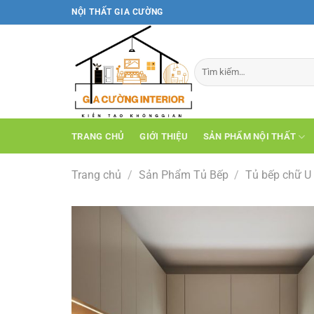
Bỏ
NỘI THẤT GIA CƯỜNG
qua
nội
dung
TRANG CHỦ
GIỚI THIỆU
SẢN PHẨM NỘI THẤT
Trang chủ
/
Sản Phẩm Tủ Bếp
/
Tủ bếp chữ U 