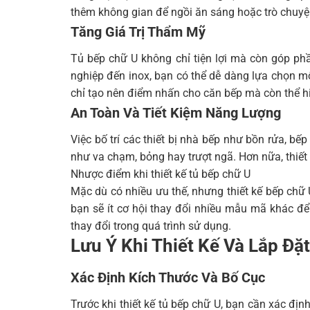
thêm không gian để ngồi ăn sáng hoặc trò chuyện
Tăng Giá Trị Thẩm Mỹ
Tủ bếp chữ U không chỉ tiện lợi mà còn góp phầ
nghiệp đến inox, bạn có thể dễ dàng lựa chọn mộ
chỉ tạo nên điểm nhấn cho căn bếp mà còn thể h
An Toàn Và Tiết Kiệm Năng Lượng
Việc bố trí các thiết bị nhà bếp như bồn rửa, bế
như va chạm, bỏng hay trượt ngã. Hơn nữa, thiết 
Nhược điểm khi thiết kế tủ bếp chữ U
Mặc dù có nhiều ưu thế, nhưng thiết kế bếp chữ U
bạn sẽ ít cơ hội thay đổi nhiều mẫu mã khác để 
thay đổi trong quá trình sử dụng.
Lưu Ý Khi Thiết Kế Và Lắp Đặ
Xác Định Kích Thước Và Bố Cục
Trước khi thiết kế tủ bếp chữ U, bạn cần xác địn