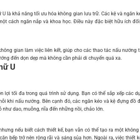
 là khả năng tối ưu hóa không gian lưu trữ. Các kệ và ngăn k
ột cách ngăn nắp và khoa học. Điều này đặc biệt hữu ích đối 
 không gian làm việc liên kết, giúp cho các thao tác nấu nướng
nướng đến dọn dẹp mà không cần phải di chuyển quá xa.
hữ U
ện lợi tối đa trong quá trình sử dụng. Bạn có thể sắp xếp các d
c mỗi khi nấu nướng. Bên cạnh đó, các ngăn kéo và kệ đựng đồ đ
ỏ như dao, muỗng, nĩa đến những nồi, chảo lớn.
hưng nếu biết cách thiết kế, bạn vẫn có thể tạo ra một khô
 căn bếp trở nên rộng rãi và sáng sủa hơn. Ngoài ra, việc thiế