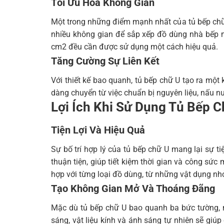
Tối Ưu Hóa Không Gian
Một trong những điểm mạnh nhất của tủ bếp chữ U
nhiều không gian để sắp xếp đồ dùng nhà bếp m
cm2 đều cần được sử dụng một cách hiệu quả.
Tăng Cường Sự Liên Kết
Với thiết kế bao quanh, tủ bếp chữ U tạo ra một
dàng chuyển từ việc chuẩn bị nguyên liệu, nấu 
Lợi Ích Khi Sử Dụng Tủ Bếp C
Tiện Lợi Và Hiệu Quả
Sự bố trí hợp lý của tủ bếp chữ U mang lại sự ti
thuận tiện, giúp tiết kiệm thời gian và công sứ
hợp với từng loại đồ dùng, từ những vật dụng nh
Tạo Không Gian Mở Và Thoáng Đãng
Mặc dù tủ bếp chữ U bao quanh ba bức tường, n
sáng, vật liệu kính và ánh sáng tự nhiên sẽ giúp