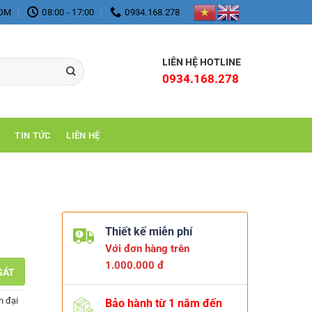
COM
08:00 - 17:00
0934.168.278
LIÊN HỆ HOTLINE
0934.168.278
TIN TỨC
LIÊN HỆ
Thiết kế miễn phí
Với đơn hàng trên
1.000.000 đ
SÁT
n đại
Bảo hành từ 1 năm đến