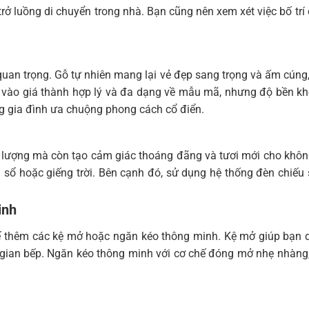
 luồng di chuyển trong nhà. Bạn cũng nên xem xét việc bố trí các
t quan trọng. Gỗ tự nhiên mang lại vẻ đẹp sang trọng và ấm cúng
vào giá thành hợp lý và đa dạng về mẫu mã, nhưng độ bền khôn
g gia đình ưa chuộng phong cách cổ điển.
 lượng mà còn tạo cảm giác thoáng đãng và tươi mới cho không 
 sổ hoặc giếng trời. Bên cạnh đó, sử dụng hệ thống đèn chiếu 
inh
 kế thêm các kệ mở hoặc ngăn kéo thông minh. Kệ mở giúp bạn
gian bếp. Ngăn kéo thông minh với cơ chế đóng mở nhẹ nhàng, 