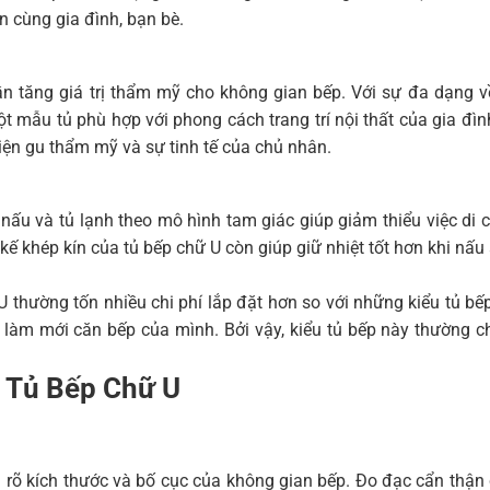
 cùng gia đình, bạn bè.
n tăng giá trị thẩm mỹ cho không gian bếp. Với sự đa dạng về 
t mẫu tủ phù hợp với phong cách trang trí nội thất của gia đì
iện gu thẩm mỹ và sự tinh tế của chủ nhân.
p nấu và tủ lạnh theo mô hình tam giác giúp giảm thiểu việc di 
kế khép kín của tủ bếp chữ U còn giúp giữ nhiệt tốt hơn khi nấu 
 thường tốn nhiều chi phí lắp đặt hơn so với những kiểu tủ bếp
làm mới căn bếp của mình. Bởi vậy, kiểu tủ bếp này thường ch
t Tủ Bếp Chữ U
h rõ kích thước và bố cục của không gian bếp. Đo đạc cẩn thận 