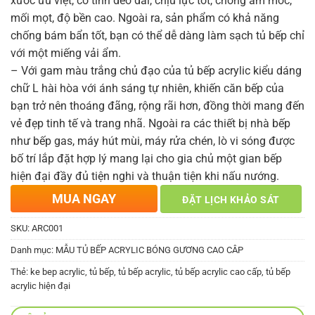
xước ưu việt, có tính dẻo dai, chịu lực tốt, chống ẩm mốc,
mối mọt, độ bền cao. Ngoài ra, sản phẩm có khả năng
chống bám bẩn tốt, bạn có thể dễ dàng làm sạch tủ bếp chỉ
với một miếng vải ẩm.
– Với gam màu trắng chủ đạo của tủ bếp acrylic kiểu dáng
chữ L hài hòa với ánh sáng tự nhiên, khiến căn bếp của
bạn trở nên thoáng đãng, rộng rãi hơn, đồng thời mang đến
vẻ đẹp tinh tế và trang nhã. Ngoài ra các thiết bị nhà bếp
như bếp gas, máy hút mùi, máy rửa chén, lò vi sóng được
bố trí lắp đặt hợp lý mang lại cho gia chủ một gian bếp
hiện đại đầy đủ tiện nghi và thuận tiện khi nấu nướng.
MUA NGAY
ĐẶT LỊCH KHẢO SÁT
SKU:
ARC001
Danh mục:
MẪU TỦ BẾP ACRYLIC BÓNG GƯƠNG CAO CÂP
Thẻ:
ke bep acrylic
,
tủ bếp
,
tủ bếp acrylic
,
tủ bếp acrylic cao cấp
,
tủ bếp
acrylic hiện đại