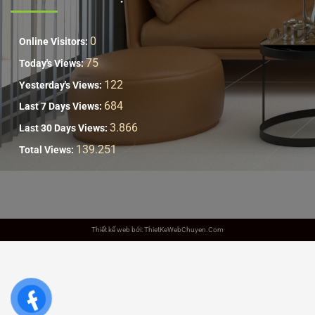
0
Online Visitors:
75
Today's Views:
122
Yesterday's Views:
684
Last 7 Days Views:
3.866
Last 30 Days Views:
139.251
Total Views:
Thiết kế web bởi: ThietKeWebChuyen.Com