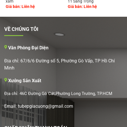
xám
11 Sang Trọng
Giá bán: Liên hệ
Giá bán: Liên hệ
VỀ CHÚNG TÔI
Văn Phòng Đại Diện
Địa chỉ: 67/6/6 Đường số 5, Phường Gò Vấp, TP Hồ Chí
Minh
Xưởng Sản Xuất
Địa chỉ: 46C Đường Gò Cát,Phường Long Trường, TP.HCM
Email: tubepgiacuong@gmail.com