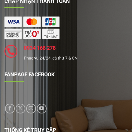
CHẤP NHẬN THANH TOÁN
0934 168 278
Phục vụ 24/24, cả thứ 7 & CN
FANPAGE FACEBOOK
THỐNG KÊ TRUY CẬP