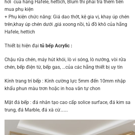
hơi của hãng Hafele, hettich, Blum thì phải trả thêm tiền
mua phụ kiện
+ Phụ kiện chức năng: Giá dao thớt, kệ gia vị, khay úp chén
trên,khay úp chén dưới ,giá xoong nồi, tủ đồ khô của hãng
Hafele, hettich
Thiết bị hiện đại
tủ bếp Acrylic :
Chậu rửa chén, máy hút khói, lò vi sóng, lò nướng, vòi rửa
chén, bếp điện từ, bếp gas, …của các hãng thiết bị uy tín
Kính trang trí bếp : Kính cường lực 5mm đến 10mm nhập
khẩu phun màu trơn hoặc in hoa văn tự chon
Mặt đá bếp : đá nhân tạo cao cấp solice surface, đá kim sa
trung, đá Marble, đá xà cừ…….