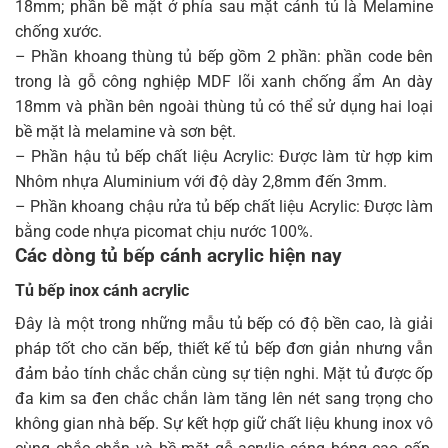
18mm; phần bề mặt ở phía sau mặt cánh tủ là Melamine
chống xước.
– Phần khoang thùng tủ bếp gồm 2 phần: phần code bên
trong là gỗ công nghiệp MDF lõi xanh chống ẩm An dày
18mm và phần bên ngoài thùng tủ có thể sử dụng hai loại
bề mặt là melamine và sơn bệt.
– Phần hậu tủ bếp chất liệu Acrylic: Được làm từ hợp kim
Nhôm nhựa Aluminium với độ dày 2,8mm đến 3mm.
– Phần khoang chậu rửa tủ bếp chất liệu Acrylic: Được làm
bằng code nhựa picomat chịu nước 100%.
Các dòng tủ bếp cánh acrylic hiện nay
Tủ bếp inox cánh acrylic
Đây là một trong những mẫu tủ bếp có độ bền cao, là giải
pháp tốt cho căn bếp, thiết kế tủ bếp đơn giản nhưng vẫn
đảm bảo tính chắc chắn cùng sự tiện nghi. Mặt tủ được ốp
đa kim sa đen chắc chắn làm tăng lên nét sang trọng cho
không gian nhà bếp. Sự kết hợp giữ chất liệu khung inox vô