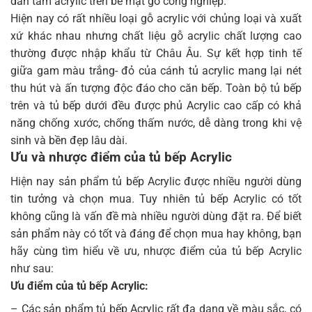
dán tấm acrylic trên bề mặt gỗ công nghiệp.
Hiện nay có rất nhiều loại gỗ acrylic với chủng loại và xuất
xứ khác nhau nhưng chất liệu gỗ acrylic chất lượng cao
thường được nhập khẩu từ Châu Âu. Sự kết hợp tinh tế
giữa gam màu trắng- đỏ của cánh tủ acrylic mang lại nét
thu hút và ấn tượng độc đáo cho căn bếp. Toàn bộ tủ bếp
trên và tủ bếp dưới đều được phủ Acrylic cao cấp có khả
năng chống xước, chống thấm nước, dễ dàng trong khi vệ
sinh và bền đẹp lâu dài.
Ưu và nhược điểm của tủ bếp Acrylic
Hiện nay sản phẩm tủ bếp Acrylic được nhiều người dùng
tin tưởng và chọn mua. Tuy nhiên tủ bếp Acrylic có tốt
không cũng là vấn đề mà nhiều người dùng đặt ra. Để biết
sản phẩm này có tốt và đáng để chọn mua hay không, bạn
hãy cùng tìm hiểu về ưu, nhược điểm của tủ bếp Acrylic
như sau:
Ưu điểm của tủ bếp Acrylic:
– Các sản phẩm tủ bếp Acrylic rất đa dạng về màu sắc, có