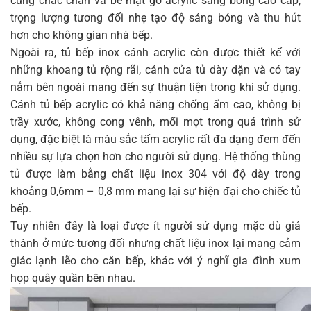
cùng chắc chắn và bề mặt gỗ acrylic sáng bóng cao cấp,
trọng lượng tương đối nhẹ tạo độ sáng bóng và thu hút
hơn cho không gian nhà bếp.
Ngoài ra, tủ bếp inox cánh acrylic còn được thiết kế với
những khoang tủ rộng rãi, cánh cửa tủ dày dặn và có tay
nắm bên ngoài mang đến sự thuận tiện trong khi sử dụng.
Cánh tủ bếp acrylic có khả năng chống ẩm cao, không bị
trầy xước, không cong vênh, mối mọt trong quá trình sử
dụng, đặc biệt là màu sắc tấm acrylic rất đa dạng đem đến
nhiều sự lựa chọn hơn cho người sử dụng. Hệ thống thùng
tủ được làm bằng chất liệu inox 304 với độ dày trong
khoảng 0,6mm – 0,8 mm mang lại sự hiện đại cho chiếc tủ
bếp.
Tuy nhiên đây là loại được ít người sử dụng mặc dù giá
thành ở mức tương đối nhưng chất liệu inox lại mang cảm
giác lạnh lẽo cho căn bếp, khác với ý nghĩ gia đình xum
họp quây quần bên nhau.