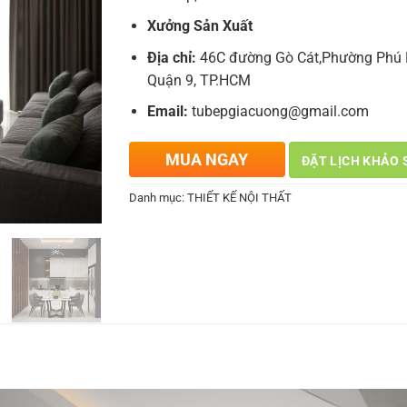
Xưởng Sản Xuất
Địa chỉ:
46C đường Gò Cát,Phường Phú 
Quận 9, TP.HCM
Email:
tubepgiacuong@gmail.com
MUA NGAY
ĐẶT LỊCH KHẢO 
Danh mục:
THIẾT KẾ NỘI THẤT