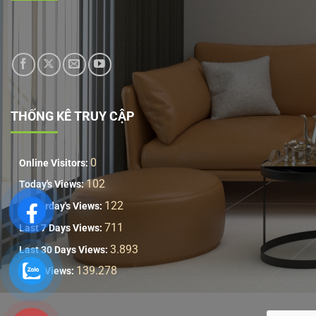
THỐNG KÊ TRUY CẬP
0
Online Visitors:
102
Today's Views:
122
Yesterday's Views:
711
Last 7 Days Views:
3.893
Last 30 Days Views:
139.278
Total Views: