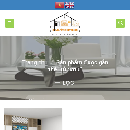
Bỏ
qua
nội
dung
Trang chủ
/
Sản phẩm được gắn
thẻ “tủ rươu”
LỌC