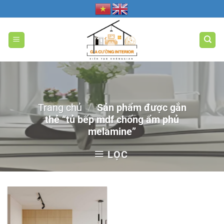
Bỏ
qua
nội
dung
Trang chủ
/
Sản phẩm được gắn
thẻ “tủ bếp mdf chống ẩm phủ
melamine”
LỌC