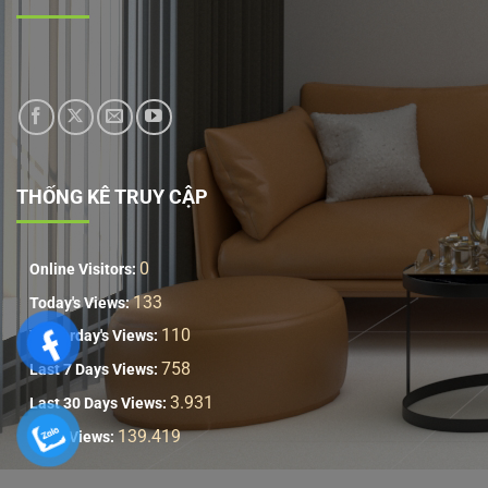
THỐNG KÊ TRUY CẬP
0
Online Visitors:
133
Today's Views:
110
Yesterday's Views:
758
Last 7 Days Views:
3.931
Last 30 Days Views:
139.419
Total Views: