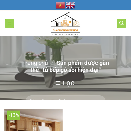
Bỏ
qua
nội
dung
Trang chủ
/
Sản phẩm được gắn
thẻ “tủ bếp gỗ sồi hiện đại”
LỌC
-13%