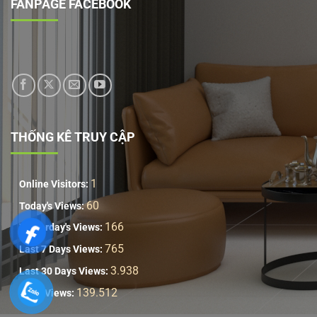
FANPAGE FACEBOOK
THỐNG KÊ TRUY CẬP
1
Online Visitors:
60
Today's Views:
166
Yesterday's Views:
765
Last 7 Days Views:
3.938
Last 30 Days Views:
139.512
Total Views: