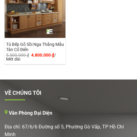
Tủ Bếp Gỗ Sồi Nga Thẳng Mẫu
Tân Cổ Điển
Giá
Giá
5.500.000
₫
4.800.000
₫
/
gốc
hiện
Mét dài
là:
tại
5.500.000 ₫.
là:
4.800.000 ₫.
VỀ CHÚNG TÔI
Văn Phòng Đại Diện
Địa chỉ: 67/6/6 Đường số 5, Phường Gò Vấp, TP Hồ Chí
Minh