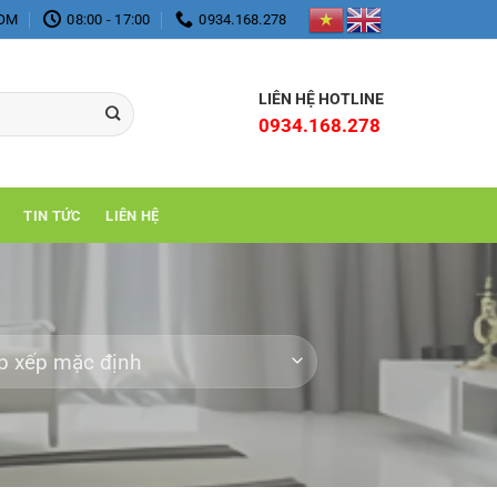
COM
08:00 - 17:00
0934.168.278
LIÊN HỆ HOTLINE
0934.168.278
TIN TỨC
LIÊN HỆ