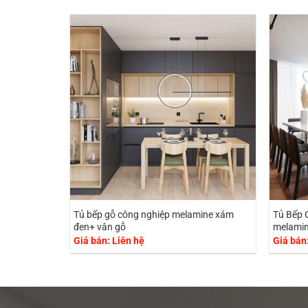
Tủ bếp gỗ công nghiệp melamine xám
Tủ Bếp 
đen+ vân gỗ
melami
Giá bán: Liên hệ
Giá bán