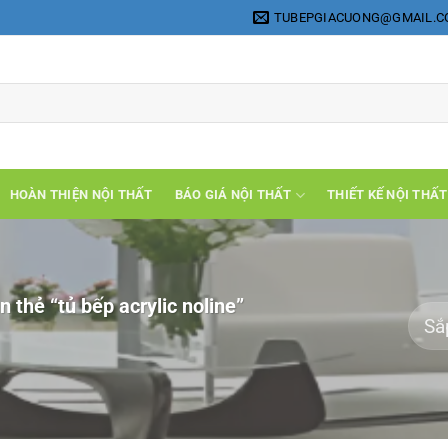
TUBEPGIACUONG@GMAIL.
HOÀN THIỆN NỘI THẤT
BÁO GIÁ NỘI THẤT
THIẾT KẾ NỘI THẤT
thẻ “tủ bếp acrylic noline”