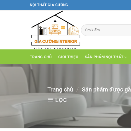
Bỏ
NỘI THẤT GIA CƯỜNG
qua
nội
dung
TRANG CHỦ
GIỚI THIỆU
SẢN PHẨM NỘI THẤT
Trang chủ
/
Sản phẩm được gắn 
LỌC