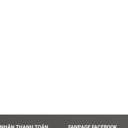
 NHẬN THANH TOÁN
FANPAGE FACEBOOK