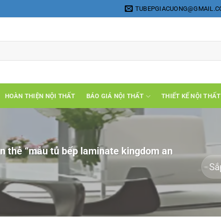
TUBEPGIACUONG@GMAIL.
HOÀN THIỆN NỘI THẤT
BÁO GIÁ NỘI THẤT
THIẾT KẾ NỘI THẤT
 thẻ “mẫu tủ bếp laminate kingdom an