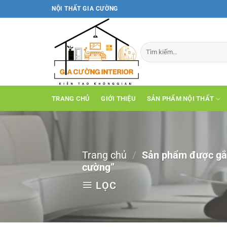
Bỏ
NỘI THẤT GIA CƯỜNG
qua
nội
dung
TRANG CHỦ
GIỚI THIỆU
SẢN PHẨM NỘI THẤT
Trang chủ
/
Sản phẩm được gắn
cường”
LỌC