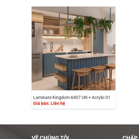
Laminate Kingdom 6907 UN + Acrylic 01
Giá bán: Liên hệ
VỀ CHÚNG TÔI
CHẤP