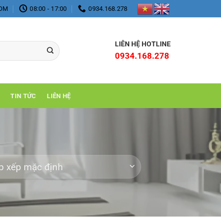
COM
08:00 - 17:00
0934.168.278
LIÊN HỆ HOTLINE
0934.168.278
TIN TỨC
LIÊN HỆ