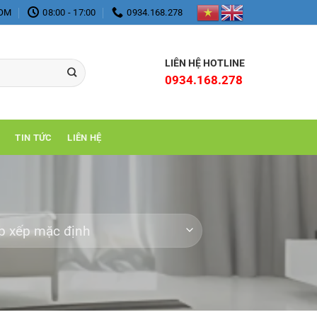
COM
08:00 - 17:00
0934.168.278
LIÊN HỆ HOTLINE
0934.168.278
TIN TỨC
LIÊN HỆ