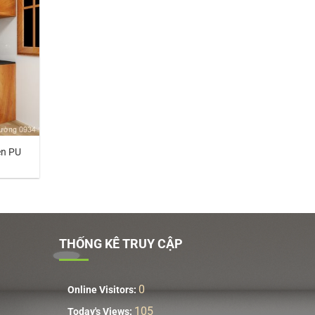
ên PU
THỐNG KÊ TRUY CẬP
0
Online Visitors:
105
Today's Views: