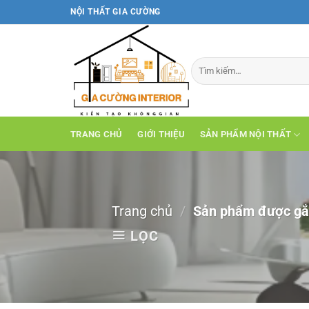
Bỏ
NỘI THẤT GIA CƯỜNG
qua
nội
dung
TRANG CHỦ
GIỚI THIỆU
SẢN PHẨM NỘI THẤT
Trang chủ
/
Sản phẩm được gắn
LỌC