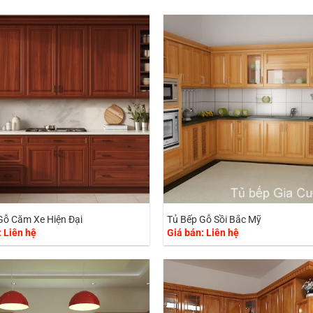
Gỗ Căm Xe Hiện Đại
Tủ Bếp Gỗ Sồi Bắc Mỹ
: Liên hệ
Giá bán: Liên hệ