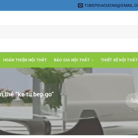
TUBEPGIACUONG@GMAIL.
HOÀN THIỆN NỘI THẤT
BÁO GIÁ NỘI THẤT
THIẾT KẾ NỘI THẤT
 thẻ “ke tu bep go”