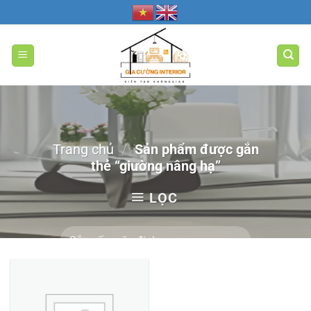
Bỏ
qua
nội
dung
Trang chủ
/
Sản phẩm được gắn
thẻ “giường nâng hạ”
LỌC