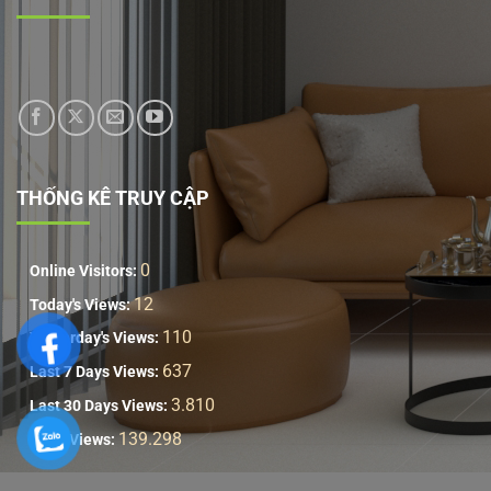
THỐNG KÊ TRUY CẬP
0
Online Visitors:
12
Today's Views:
110
Yesterday's Views:
637
Last 7 Days Views:
3.810
Last 30 Days Views:
139.298
Total Views: