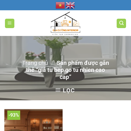
Bỏ
qua
nội
dung
Trang chủ
/
Sản phẩm được gắn
thẻ “giá tu bep go tu nhien cao
cap”
LỌC
-93%