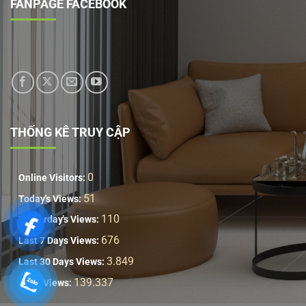
FANPAGE FACEBOOK
THỐNG KÊ TRUY CẬP
0
Online Visitors:
51
Today's Views:
110
Yesterday's Views:
676
Last 7 Days Views:
3.849
Last 30 Days Views:
139.337
Total Views: