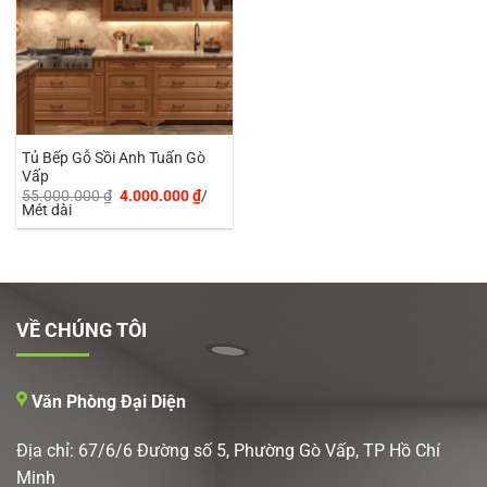
Tủ Bếp Gỗ Sồi Anh Tuấn Gò
Vấp
Giá
Giá
55.000.000
₫
4.000.000
₫
/
gốc
hiện
Mét dài
là:
tại
55.000.000 ₫.
là:
4.000.000 ₫.
VỀ CHÚNG TÔI
Văn Phòng Đại Diện
Địa chỉ: 67/6/6 Đường số 5, Phường Gò Vấp, TP Hồ Chí
Minh