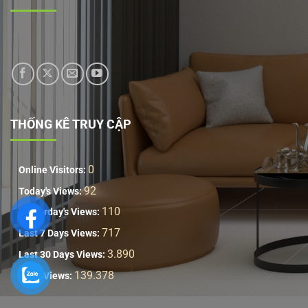
THỐNG KÊ TRUY CẬP
0
Online Visitors:
92
Today's Views:
110
Yesterday's Views:
717
Last 7 Days Views:
3.890
Last 30 Days Views:
139.378
Total Views: