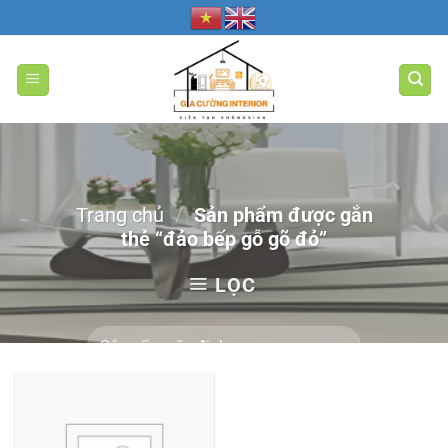
Bỏ
qua
nội
dung
Trang chủ
/
Sản phẩm được gắn
thẻ “đảo bếp gỗ gõ đỏ”
LỌC