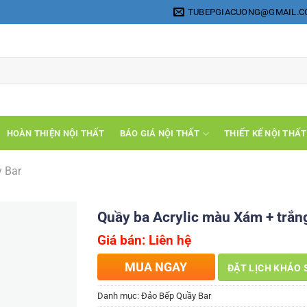
TUBEPGIACUONG@GMAIL.
HOÀN THIỆN NỘI THẤT
BÁO GIÁ NỘI THẤT
THIẾT KẾ NỘI THẤT
 Bar
Quầy ba Acrylic màu Xám + trắn
Giá bán: Liên hệ
MUA NGAY
ĐẶT LỊCH KHẢO 
Danh mục:
Đảo Bếp Quầy Bar