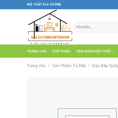
Bỏ
NỘI THẤT GIA CƯỜNG
qua
nội
dung
TRANG CHỦ
GIỚI THIỆU
SẢN PHẨM NỘI THẤT
Trang chủ
/
Sản Phẩm Tủ Bếp
/
Đảo Bếp Quầy