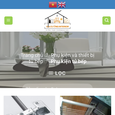
Bỏ
qua
nội
dung
Trang chủ
/
Phụ kiện và thiết bị
tủ bếp
/
Phụ kiện tủ bếp
LỌC