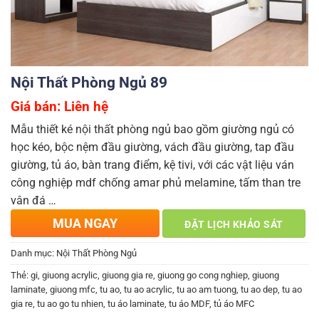
Nội Thất Phòng Ngủ 89
Giá bán: Liên hệ
Mẫu thiết ké nội thất phòng ngủ bao gồm giường ngủ có
học kéo, bộc nệm đầu giường, vách đầu giường, tap đầu
giường, tủ áo, bàn trang điểm, kệ tivi, với các vật liệu ván
công nghiệp mdf chống amar phủ melamine, tấm than tre
vân đá …
MUA NGAY
ĐẶT LỊCH KHẢO SÁT
Danh mục:
Nội Thất Phòng Ngủ
Thẻ:
gi
,
giuong acrylic
,
giuong gia re
,
giuong go cong nghiep
,
giuong
laminate
,
giuong mfc
,
tu ao
,
tu ao acrylic
,
tu ao am tuong
,
tu ao dep
,
tu ao
gia re
,
tu ao go tu nhien
,
tu áo laminate
,
tu áo MDF
,
tủ áo MFC