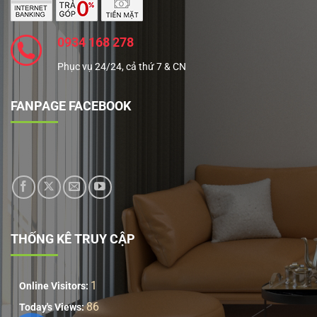
0934 168 278
Phục vụ 24/24, cả thứ 7 & CN
FANPAGE FACEBOOK
THỐNG KÊ TRUY CẬP
1
Online Visitors:
86
Today's Views: