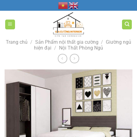
Bỏ
qua
nội
dung
Trang chủ
/
Sản Phẩm nội thất gia cường
/
Giường ngủ
hiện đại
/
Nội Thất Phòng Ngủ