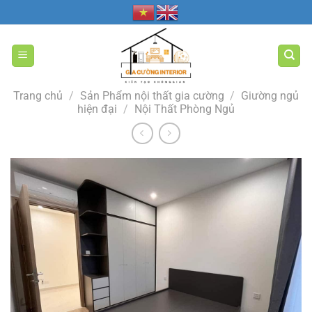
Bỏ
qua
nội
dung
Trang chủ
/
Sản Phẩm nội thất gia cường
/
Giường ngủ
hiện đại
/
Nội Thất Phòng Ngủ