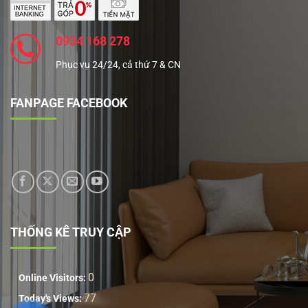
0934 168 278
Phục vụ 24/24, cả thứ 7 & CN
FANPAGE FACEBOOK
THỐNG KÊ TRUY CẬP
0
Online Visitors:
77
Today's Views: