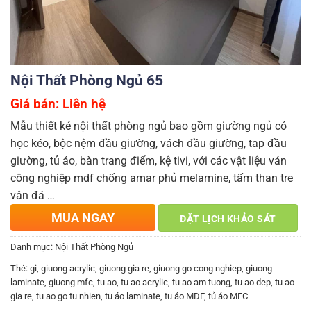
Nội Thất Phòng Ngủ 65
Giá bán: Liên hệ
Mẫu thiết ké nội thất phòng ngủ bao gồm giường ngủ có
học kéo, bộc nệm đầu giường, vách đầu giường, tap đầu
giường, tủ áo, bàn trang điểm, kệ tivi, với các vật liệu ván
công nghiệp mdf chống amar phủ melamine, tấm than tre
vân đá …
MUA NGAY
ĐẶT LỊCH KHẢO SÁT
Danh mục:
Nội Thất Phòng Ngủ
Thẻ:
gi
,
giuong acrylic
,
giuong gia re
,
giuong go cong nghiep
,
giuong
laminate
,
giuong mfc
,
tu ao
,
tu ao acrylic
,
tu ao am tuong
,
tu ao dep
,
tu ao
gia re
,
tu ao go tu nhien
,
tu áo laminate
,
tu áo MDF
,
tủ áo MFC