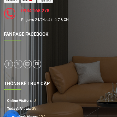
0934 168 278
Phục vụ 24/24, cả thứ 7 & CN
FANPAGE FACEBOOK
THỐNG KÊ TRUY CẬP
0
Online Visitors:
39
Today's Views:
124
Yesterday's Views: