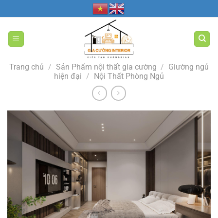
Bỏ
qua
nội
dung
Trang chủ
/
Sản Phẩm nội thất gia cường
/
Giường ngủ
hiện đại
/
Nội Thất Phòng Ngủ