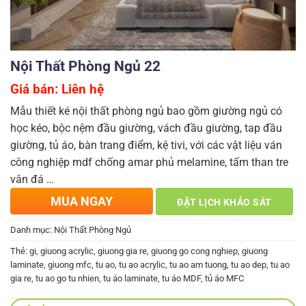
Nội Thất Phòng Ngủ 22
Giá bán: Liên hệ
Mẫu thiết ké nội thất phòng ngủ bao gồm giường ngủ có
học kéo, bộc nệm đầu giường, vách đầu giường, tap đầu
giường, tủ áo, bàn trang điểm, kệ tivi, với các vật liệu ván
công nghiệp mdf chống amar phủ melamine, tấm than tre
vân đá …
MUA NGAY
ĐẶT LỊCH KHẢO SÁT
Danh mục:
Nội Thất Phòng Ngủ
Thẻ:
gi
,
giuong acrylic
,
giuong gia re
,
giuong go cong nghiep
,
giuong
laminate
,
giuong mfc
,
tu ao
,
tu ao acrylic
,
tu ao am tuong
,
tu ao dep
,
tu ao
gia re
,
tu ao go tu nhien
,
tu áo laminate
,
tu áo MDF
,
tủ áo MFC