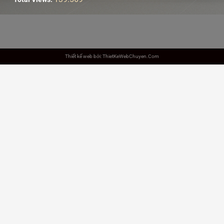
Thiết kế web bởi: ThietKeWebChuyen.Com