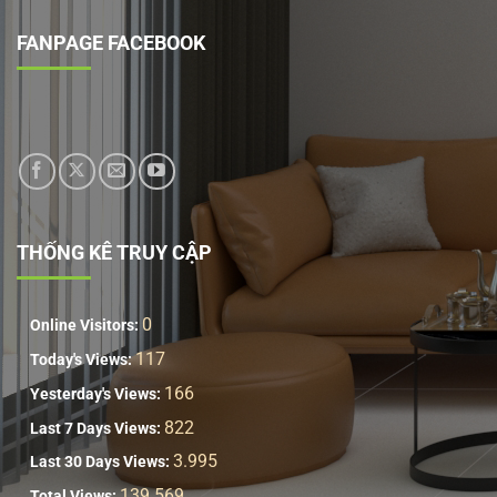
FANPAGE FACEBOOK
THỐNG KÊ TRUY CẬP
0
Online Visitors:
117
Today's Views:
166
Yesterday's Views:
822
Last 7 Days Views:
3.995
Last 30 Days Views:
139.569
Total Views: