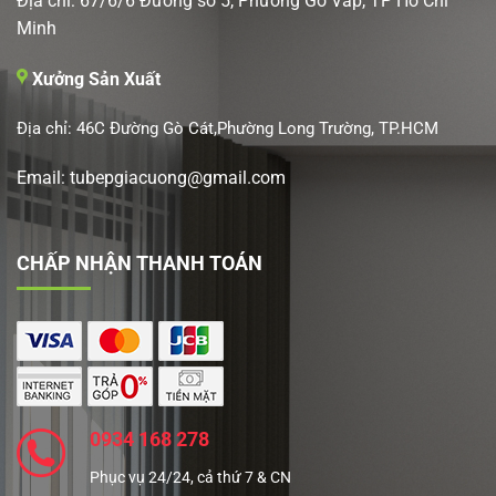
Địa chỉ: 67/6/6 Đường số 5, Phường Gò Vấp, TP Hồ Chí
Minh
Xưởng Sản Xuất
Địa chỉ: 46C Đường Gò Cát,Phường Long Trường, TP.HCM
Email: tubepgiacuong@gmail.com
CHẤP NHẬN THANH TOÁN
0934 168 278
Phục vụ 24/24, cả thứ 7 & CN