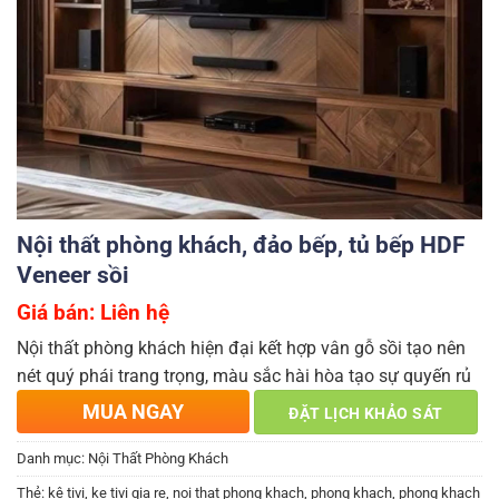
Nội thất phòng khách, đảo bếp, tủ bếp HDF
Veneer sồi
Giá bán: Liên hệ
Nội thất phòng khách hiện đại kết hợp vân gỗ sồi tạo nên
nét quý phái trang trọng, màu sắc hài hòa tạo sự quyến rủ
MUA NGAY
ĐẶT LỊCH KHẢO SÁT
Danh mục:
Nội Thất Phòng Khách
Thẻ:
kệ tivi
,
ke tivi gia re
,
noi that phong khach
,
phong khach
,
phong khach