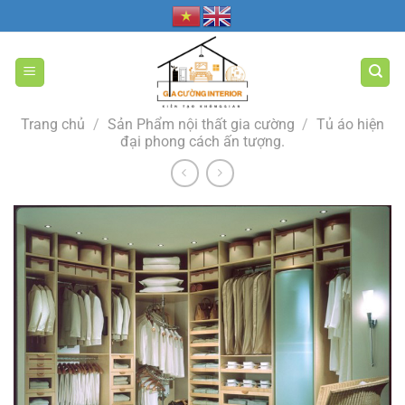
Bỏ
qua
nội
dung
Trang chủ
/
Sản Phẩm nội thất gia cường
/
Tủ áo hiện
đại phong cách ấn tượng.