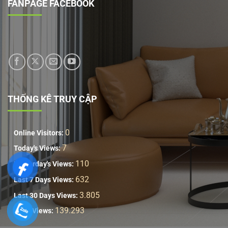
FANPAGE FACEBOOK
THỐNG KÊ TRUY CẬP
0
Online Visitors:
7
Today's Views:
110
Yesterday's Views:
632
Last 7 Days Views:
3.805
Last 30 Days Views:
139.293
Total Views: