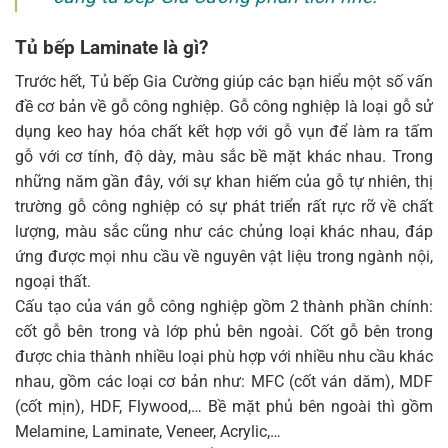
Tủ bếp Laminate là gì?
Trước hết, Tủ bếp Gia Cường giúp các bạn hiểu một số vấn
đề cơ bản về gỗ công nghiệp. Gỗ công nghiệp là loại gỗ sử
dụng keo hay hóa chất kết hợp với gỗ vụn để làm ra tấm
gỗ với cơ tính, độ dày, màu sắc bề mặt khác nhau. Trong
những năm gần đây, với sự khan hiếm của gỗ tự nhiên, thị
trường gỗ công nghiệp có sự phát triển rất rực rỡ về chất
lượng, màu sắc cũng như các chủng loại khác nhau, đáp
ứng được mọi nhu cầu về nguyên vật liệu trong ngành nội,
ngoại thất.
Cấu tạo của ván gỗ công nghiệp gồm 2 thành phần chính:
cốt gỗ bên trong và lớp phủ bên ngoài. Cốt gỗ bên trong
được chia thành nhiều loại phù hợp với nhiều nhu cầu khác
nhau, gồm các loại cơ bản như: MFC (cốt ván dăm), MDF
(cốt mịn), HDF, Flywood,… Bề mặt phủ bên ngoài thì gồm
Melamine, Laminate, Veneer, Acrylic,…