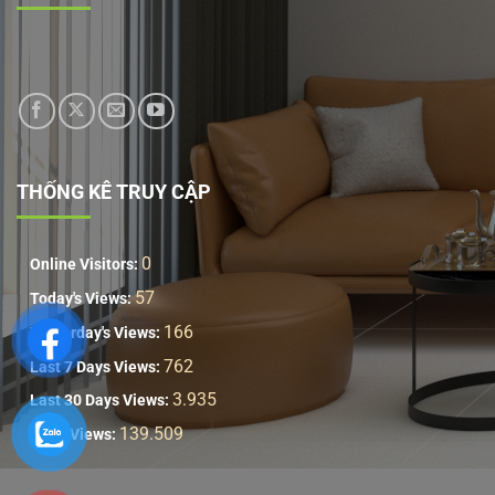
THỐNG KÊ TRUY CẬP
0
Online Visitors:
57
Today's Views:
166
Yesterday's Views:
762
Last 7 Days Views:
3.935
Last 30 Days Views:
139.509
Total Views: