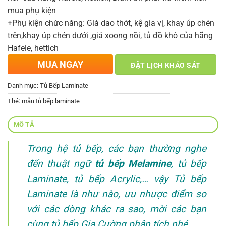
mua phụ kiện
+Phụ kiện chức năng: Giá dao thớt, kệ gia vị, khay úp chén
trên,khay úp chén dưới ,giá xoong nồi, tủ đồ khô của hãng
Hafele, hettich
MUA NGAY
ĐẶT LỊCH KHẢO SÁT
Danh mục:
Tủ Bếp Laminate
Thẻ:
mẫu tủ bếp laminate
MÔ TẢ
Trong hệ tủ bếp, các bạn thường nghe
đến thuật ngữ
tủ bếp Melamine
, tủ bếp
Laminate, tủ bếp Acrylic,… vậy Tủ bếp
Laminate là như nào, ưu nhược điểm so
với các dòng khác ra sao, mời các bạn
cùng tủ bếp Gia Cường phân tích nhé.