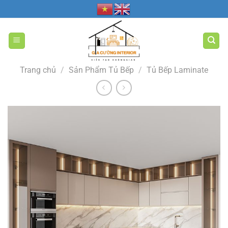
Bỏ
qua
nội
dung
Trang chủ
/
Sản Phẩm Tủ Bếp
/
Tủ Bếp Laminate