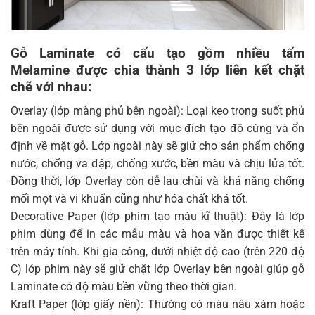
Gỗ Laminate có cấu tạo gồm nhiều tấm
Melamine được chia thành 3 lớp liên kết chặt
chẽ với nhau
:
Overlay (lớp màng phủ bên ngoài): Loại keo trong suốt phủ
bên ngoài được sử dụng với mục đích tạo độ cứng và ổn
định về mặt gỗ. Lớp ngoài này sẽ giữ cho sản phẩm chống
nước, chống va đập, chống xước, bền màu và chịu lửa tốt.
Đồng thời, lớp Overlay còn dễ lau chùi và khả năng chống
mối mọt và vi khuẩn cũng như hóa chất khá tốt.
Decorative Paper (lớp phim tạo màu kĩ thuật): Đây là lớp
phim dùng để in các mẫu màu và hoa văn được thiết kế
trên máy tính. Khi gia công, dưới nhiệt độ cao (trên 220 độ
C) lớp phim này sẽ giữ chặt lớp Overlay bên ngoài giúp gỗ
Laminate có độ màu bền vững theo thời gian.
Kraft Paper (lớp giấy nền): Thường có màu nâu xám hoặc