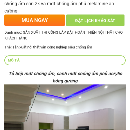
chống ẩm sơn 2k và mdf chống ẩm phủ melamine an
cường
MUA NGAY
ĐẶT LỊCH KHẢO SÁT
Danh mục:
SẢN XUẤT THI CÔNG LẮP ĐẶT HOÀN THIỆN NỘI THẤT CHO
KHÁCH HÀNG
Thẻ:
sản xuất nội thất ván công nghiệp siêu chống ẩm
MÔ TẢ
Tủ bếp mdf chống ẩm, cánh mdf chống ẩm phủ acrylic
bóng gương